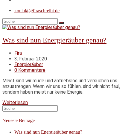
kontakt@firaschreibt.de
Was sind nun Energieräuber genau?
Beitrags-
Fira
Autor:
Beitrag
3. Februar 2020
veröffentlicht:
Beitrags-
Energieräuber
Kategorie:
Beitrags-
0 Kommentare
Kommentare:
Meist sind wir müde und antriebslos und versuchen uns
anzustrengen. Wenn wir uns so fühlen, sind wir nicht faul,
sondern haben meist nur keine Energie.
Was
Weiterlesen
Suche
sind
nach:
nun
Energieräuber
Neueste Beiträge
genau?
Was sind nun Energieräuber genau?